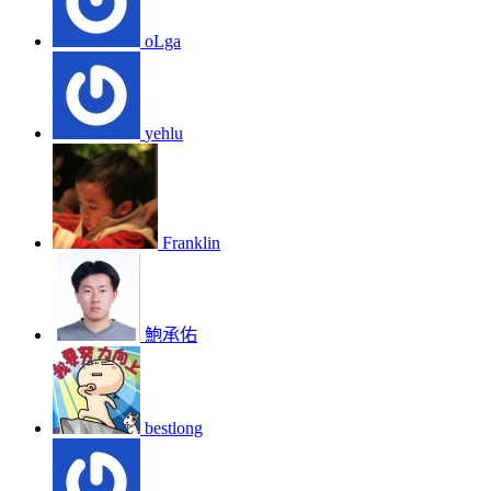
oLga
yehlu
Franklin
鮑承佑
bestlong