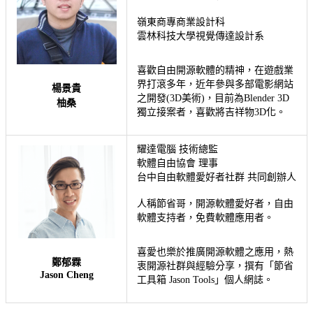
嶺東商專商業設計科
雲林科技大學視覺傳達設計系
喜
歡自由開源軟體的精神，在遊戲業
界打滾多年，近年參與多部電影網站
楊景貴
之開發(3D美術)，目前為Blender 3D
柚桑
獨立接案者，喜歡將吉祥物3D化。
耀達電腦 技術總監
軟體自由協會 理事
台中自由軟體愛好者社群 共同創辦人
人稱節省哥，開源軟體愛好者，自由
軟體支持者，免費軟體應用者。
喜
愛也樂於推廣開源軟體之應用，熱
鄭郁霖
衷開源社群與經驗分享，撰有「節省
Jason Cheng
工具箱 Jason Tools」個人網誌。