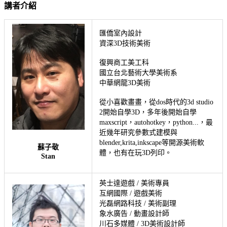
講者介紹
匯僑室內設計
資深3D技術美術
復興商工美工科
國立台北藝術大學美術系
中華網龍3D美術
從小喜歡畫畫，從dos時代的3d studio 
2開始自學3D，多年後開始自學
maxscript，autohotkey，python...，最
近幾年研究參數式建模與
blender,krita,inkscape等開源美術軟
蘇子敬
體，也有在玩3D列印。
Stan
英士達遊戲 / 美術專員
互網國際 / 遊戲美術
光磊網路科技 / 美術副理
象水廣告 / 動畫設計師
川石多媒體 / 3D美術設計師